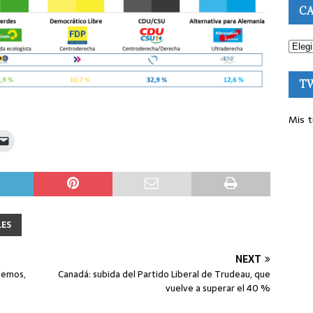
CA
T
Mis t
LES
NEXT
demos,
Canadá: subida del Partido Liberal de Trudeau, que
vuelve a superar el 40 %