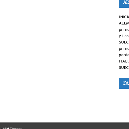
AR
INICI
ALEM
prime
y Los
SUEC
prime
perde
ITALI
SUEC
F
by
MH Themes