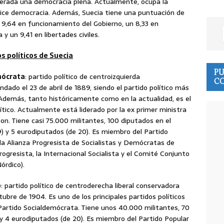
derada una democracia plena. Actualmente, ocupa la
ndice democracia. Además, Suecia tiene una puntuación de
n 9,64 en funcionamiento del Gobierno, un 8,33 en
a y un 9,41 en libertades civiles.
s políticos de Suecia
PU
mócrata
: partido político de centroizquierda
CO
dado el 23 de abril de 1889, siendo el partido político más
 Además, tanto históricamente como en la actualidad, es el
lítico. Actualmente está liderado por la ex primer ministra
n. Tiene casi 75.000 militantes, 100 diputados en el
) y 5 eurodiputados (de 20). Es miembro del Partido
 la Alianza Progresista de Socialistas y Demócratas de
rogresista, la Internacional Socialista y el Comité Conjunto
órdico).
o
: partido político de centroderecha liberal conservadora
tubre de 1904. Es uno de los principales partidos políticos
 Partido Socialdemócrata. Tiene unos 40.000 militantes, 70
y 4 eurodiputados (de 20). Es miembro del Partido Popular