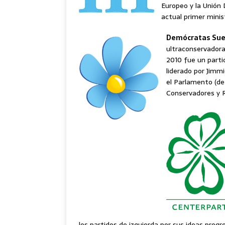
Europeo y la Unión 
actual primer minist
Demócratas Sue
ultraconservadora
2010 fue un parti
liderado por Jimm
el Parlamento (de
Conservadores y 
los partidos de izquierda por sus ideas prog