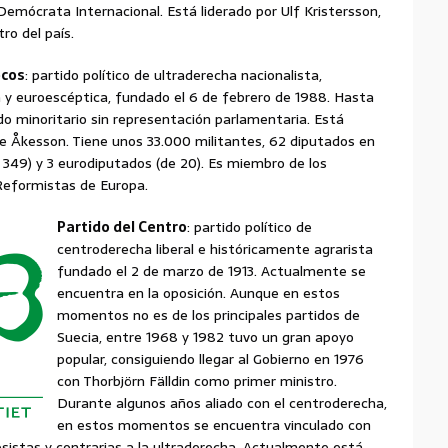
Demócrata Internacional. Está liderado por Ulf Kristersson,
ro del país.
cos
: partido político de ultraderecha nacionalista,
 y euroescéptica, fundado el 6 de febrero de 1988. Hasta
do minoritario sin representación parlamentaria. Está
ie Åkesson. Tiene unos 33.000 militantes, 62 diputados en
 349) y 3 eurodiputados (de 20). Es miembro de los
Reformistas de Europa.
Partido del Centro
: partido político de
centroderecha liberal e históricamente agrarista
fundado el 2 de marzo de 1913. Actualmente se
encuentra en la oposición. Aunque en estos
momentos no es de los principales partidos de
Suecia, entre 1968 y 1982 tuvo un gran apoyo
popular, consiguiendo llegar al Gobierno en 1976
con Thorbjörn Fälldin como primer ministro.
Durante algunos años aliado con el centroderecha,
en estos momentos se encuentra vinculado con
resistas y contrarias a la ultraderecha. Actualmente está