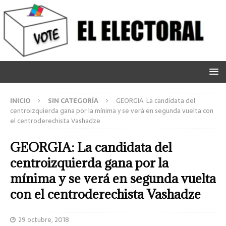
INICIO
SIN CATEGORÍA
GEORGIA: La candidata del
centroizquierda gana por la mínima y se verá en segunda vuelta con
el centroderechista Vashadze
GEORGIA: La candidata del
centroizquierda gana por la
mínima y se verá en segunda vuelta
con el centroderechista Vashadze
29 octubre, 2018