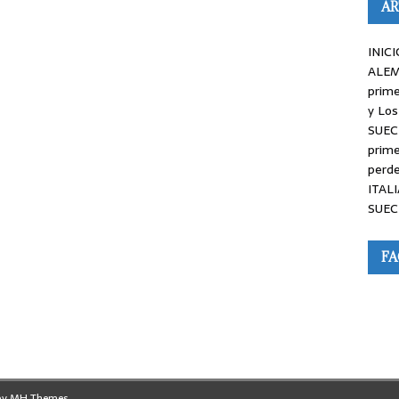
AR
INICI
ALEM
prime
y Los
SUEC
prime
perde
ITALI
SUEC
F
by
MH Themes