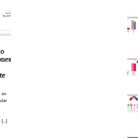
do
ones
te
e en
ular
.
[…]