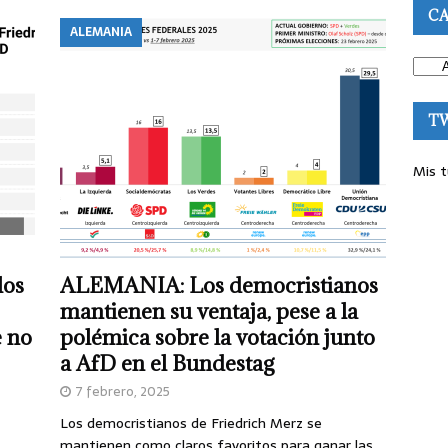
CA
ALEMANIA
T
Mis t
los
ALEMANIA: Los democristianos
mantienen su ventaja, pese a la
 no
polémica sobre la votación junto
a AfD en el Bundestag
7 febrero, 2025
Los democristianos de Friedrich Merz se
mantienen como claros favoritos para ganar las