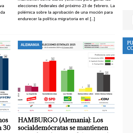
iva
elecciones federales del próximo 23 de febrero. La
nda
polémica sobre la aprobación de una moción para
endurecer la política migratoria en el
[…]
PU
ALEMANIA
CO
nos
HAMBURGO (Alemania): Los
n 30
socialdemócratas se mantienen