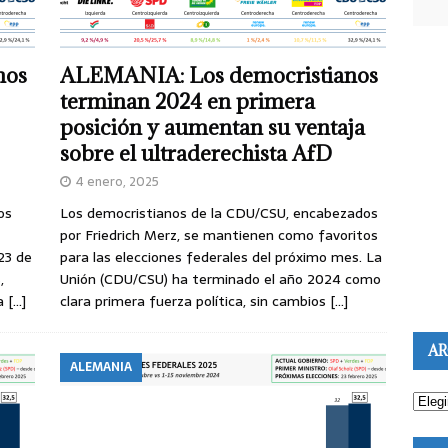
nos
ALEMANIA: Los democristianos
terminan 2024 en primera
posición y aumentan su ventaja
sobre el ultraderechista AfD
4 enero, 2025
os
Los democristianos de la CDU/CSU, encabezados
por Friedrich Merz, se mantienen como favoritos
23 de
para las elecciones federales del próximo mes. La
,
Unión (CDU/CSU) ha terminado el año 2024 como
ta
[…]
clara primera fuerza política, sin cambios
[…]
AR
ALEMANIA