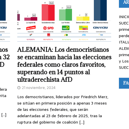
AR
INICI
SUEC
prime
perde
ITALI
ALEM
nos
ALEMANIA: Los democristianos
prime
n 32
se encaminan hacia las elecciones
y Los
fD
federales como claros favoritos,
SUEC
superando en 14 puntos al
ultraderechista AfD
F
21 noviembre, 2024
dera
rita
Los democristianos, liderados por Friedrich Merz,
se sitúan en primera posición a apenas 3 meses
de las elecciones federales, que serán
a
[…]
adelantadas al 23 de febrero de 2025, tras la
ruptura del gobierno de coalición
[…]