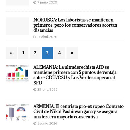
7 junio, 2020
NORUEGA: Los laboristas se mantienen
primeros, pero los conservadores acortan
distancias
13 abril, 2020
«
1
2
3
4
»
ALEMANIA: La ultraderechista AfD se
mantiene primera con 5 puntos de ventaja
sobre CDU/CSU y Los Verdes superan al
SPD
25 julio, 2026
ARMENIA: El centrista pro-europeo Contrato
Civil de Nikol Pashinyan gana y se asegura
una tercera mayoría consecutiva
8 junio, 2026