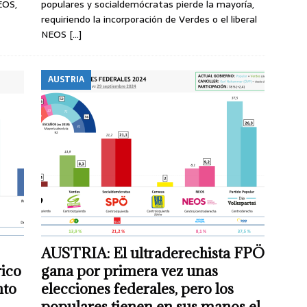
EOS,
populares y socialdemócratas pierde la mayoría,
requiriendo la incorporación de Verdes o el liberal
NEOS
[…]
AUSTRIA
AUSTRIA: El ultraderechista FPÖ
rico
gana por primera vez unas
nto
elecciones federales, pero los
populares tienen en sus manos el