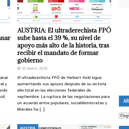
AUSTRIA: El ultraderechista FPÖ
anar
sube hasta el 39 %, su nivel de
apoyo más alto de la historia, tras
recibir el mandato de formar
gobierno
10 enero, 2025
ganar
El ultraderechista FPÖ de Herbert Kickl sigue
al y
aumentando sus apoyos después de su victoria
ando
electoral en las elecciones federales de
il,
septiembre. La ruptura de las negociaciones para
AR
un acuerdo entre populares, socialdemócratas y
liberales ha
[…]
AUSTRIA