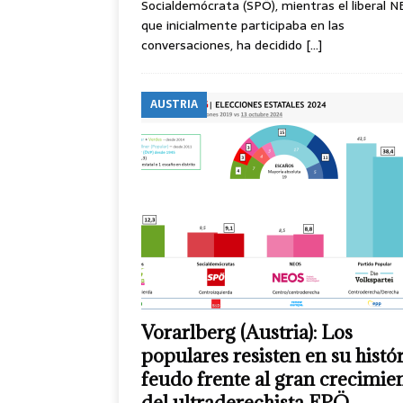
Socialdemócrata (SPÖ), mientras el liberal N
que inicialmente participaba en las
conversaciones, ha decidido
[…]
AUSTRIA
Vorarlberg (Austria): Los
populares resisten en su histó
feudo frente al gran crecimie
del ultraderechista FPÖ