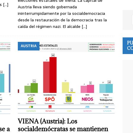
elecciones estatales de Viena. La capital de
as
[…]
Austria lleva siendo gobernada
ininterrumpidamente por la socialdemocracia
desde la restauración de la democracia tras la
caída del régimen nazi. El alcalde
[…]
PU
AUSTRIA
CO
VIENA (Austria): Los
se a
socialdemócratas se mantienen