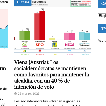
AUSTRIA
CA
T
Mis t
Viena (Austria): Los
 un
socialdemócratas se mantienen
como favoritos para mantener la
alcaldía, con un 40 % de
intención de voto
n del
25 marzo, 2025
ás
Los socialdemócratas volverían a ganar las
 del