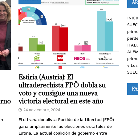
AR
INICI
SUEC
prime
perde
ITALI
ALEM
prime
y Los
SUEC
Estiria (Austria): El
ultraderechista FPÖ dobla su
F
voto y consigue una nueva
erno
victoria electoral en este año
24 noviembre, 2024
en
El ultranacionalista Partido de la Libertad (FPÖ)
gana ampliamente las elecciones estatales de
Estiria. La actual coalición de gobierno entre