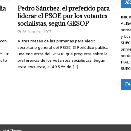
AR
ia
Pedro Sánchez, el preferido para
liderar el PSOE por los votantes
INICI
socialistas, según GESOP
ALEM
prime
26 febrero, 2017
y Los
 con
A tres meses de las primarias para elegir
SUEC
secretario general del PSOE, El Periódico publica
prime
GESOP.
una encuesta del GESOP que pregunta sobre la
perde
voto
preferencia de los votantes socialistas. Según
ITALI
esta encuesta, el 49,5 % de
[…]
SUEC
F
by
MH Themes