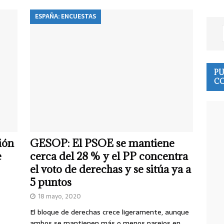
ESPAÑA: ENCUESTAS
PU
CO
ión
GESOP: El PSOE se mantiene
e
cerca del 28 % y el PP concentra
el voto de derechas y se sitúa ya a
5 puntos
18 mayo, 2020
El bloque de derechas crece ligeramente, aunque
ambos se mantienen más o menos parejos en