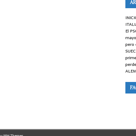
AR
INICI
ITALI
El PS
mayor
pero 
SUEC
prime
perde
ALEM
F
by
MH Themes