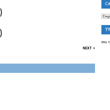
CA
T
Mis t
NEXT