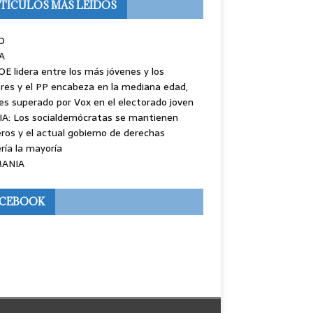
TÍCULOS MÁS LEÍDOS
O
A
OE lidera entre los más jóvenes y los
es y el PP encabeza en la mediana edad,
es superado por Vox en el electorado joven
IA: Los socialdemócratas se mantienen
ros y el actual gobierno de derechas
ría la mayoría
ANIA
ACEBOOK