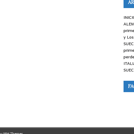
AR
INICI
ALEM
prime
y Los
SUEC
prime
perde
ITALI
SUEC
F
by
MH Themes