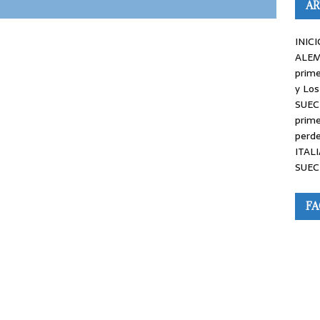
AR
INICI
ALEM
prime
y Los
SUEC
prime
perde
ITALI
SUEC
F