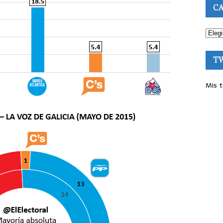
CA
T
Mis t