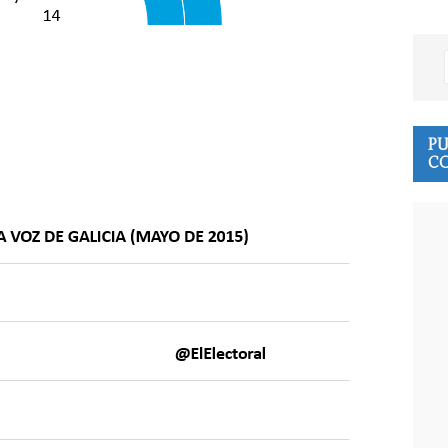
PU
CO