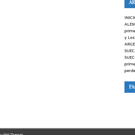
AR
INICI
ALEM
prime
y Los
ARGE
SUEC
SUEC
prime
perde
F
by
MH Themes