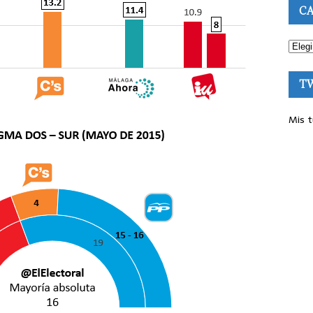
CA
T
Mis t