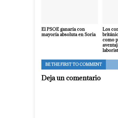
El PSOE ganaría con
Los co
mayoría absoluta en Soria
británi
como p
aventaj
laboris
BE THE FIRST TO COMMENT
Deja un comentario