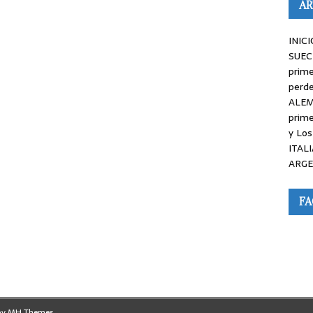
AR
INICI
SUEC
prime
perde
ALEM
prime
y Los
ITALI
ARGE
F
by
MH Themes