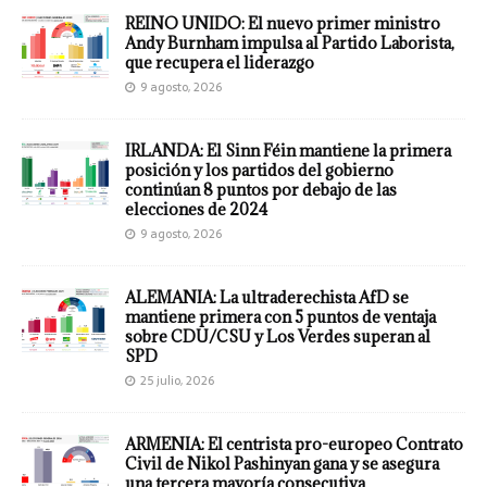
REINO UNIDO: El nuevo primer ministro
Andy Burnham impulsa al Partido Laborista,
que recupera el liderazgo
9 agosto, 2026
IRLANDA: El Sinn Féin mantiene la primera
posición y los partidos del gobierno
continúan 8 puntos por debajo de las
elecciones de 2024
9 agosto, 2026
ALEMANIA: La ultraderechista AfD se
mantiene primera con 5 puntos de ventaja
sobre CDU/CSU y Los Verdes superan al
SPD
25 julio, 2026
ARMENIA: El centrista pro-europeo Contrato
Civil de Nikol Pashinyan gana y se asegura
una tercera mayoría consecutiva