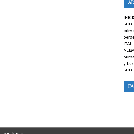
AR
INICI
SUEC
prime
perde
ITALI
ALEM
prime
y Los
SUEC
F
by
MH Themes