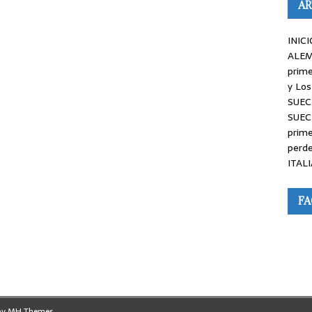
AR
INICI
ALEM
prime
y Los
SUEC
SUEC
prime
perde
ITALI
F
by
MH Themes