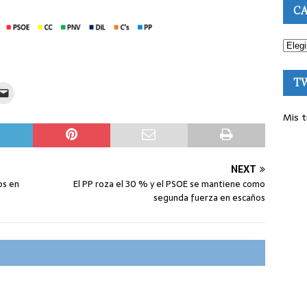
CA
T
Mis t
NEXT
os en
El PP roza el 30 % y el PSOE se mantiene como
segunda fuerza en escaños