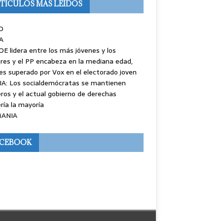
TÍCULOS MÁS LEÍDOS
O
A
OE lidera entre los más jóvenes y los
es y el PP encabeza en la mediana edad,
es superado por Vox en el electorado joven
IA: Los socialdemócratas se mantienen
ros y el actual gobierno de derechas
ría la mayoría
ANIA
ACEBOOK