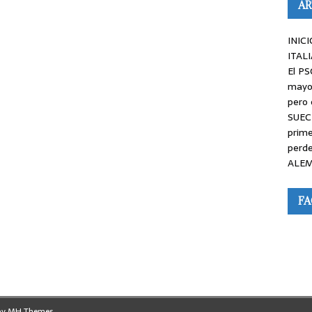
AR
INICI
ITALI
El PS
mayor
pero 
SUEC
prime
perde
ALEM
F
by
MH Themes