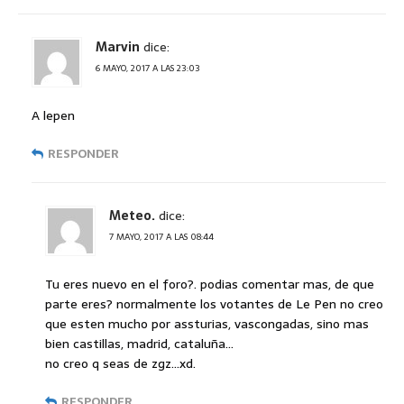
Marvin
dice:
6 MAYO, 2017 A LAS 23:03
A lepen
RESPONDER
Meteo.
dice:
7 MAYO, 2017 A LAS 08:44
Tu eres nuevo en el foro?. podias comentar mas, de que
parte eres? normalmente los votantes de Le Pen no creo
que esten mucho por assturias, vascongadas, sino mas
bien castillas, madrid, cataluña…
no creo q seas de zgz…xd.
RESPONDER