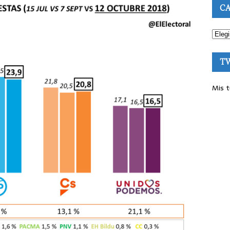
CA
T
Mis t