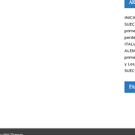
AR
INICI
SUEC
prime
perde
ITALI
ALEM
prime
y Los
SUEC
F
by
MH Themes