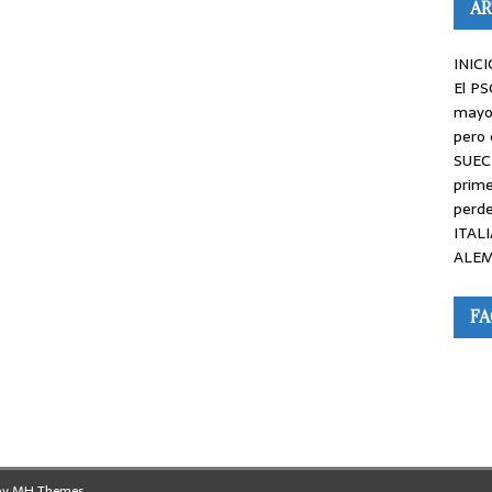
AR
INICI
El PS
mayor
pero 
SUEC
prime
perde
ITALI
ALEM
F
by
MH Themes