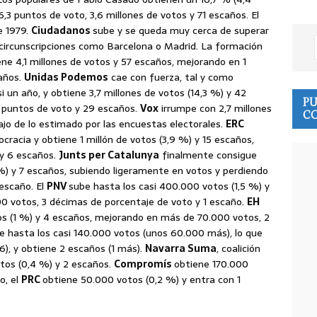
,3 puntos de voto, 3,6 millones de votos y 71 escaños. El
e 1979.
Ciudadanos
sube y se queda muy cerca de superar
 circunscripciones como Barcelona o Madrid. La formación
ene 4,1 millones de votos y 57 escaños, mejorando en 1
caños.
Unidas Podemos
cae con fuerza, tal y como
 un año, y obtiene 3,7 millones de votos (14,3 %) y 42
PU
8 puntos de voto y 29 escaños.
Vox
irrumpe con 2,7 millones
CO
ajo de lo estimado por las encuestas electorales.
ERC
cracia y obtiene 1 millón de votos (3,9 %) y 15 escaños,
 y 6 escaños.
Junts per Catalunya
finalmente consigue
%) y 7 escaños, subiendo ligeramente en votos y perdiendo
escaño. El
PNV
sube hasta los casi 400.000 votos (1,5 %) y
0 votos, 3 décimas de porcentaje de voto y 1 escaño.
EH
s (1 %) y 4 escaños, mejorando en más de 70.000 votos, 2
 hasta los casi 140.000 votos (unos 60.000 más), lo que
), y obtiene 2 escaños (1 más).
Navarra Suma
, coalición
tos (0,4 %) y 2 escaños.
Compromís
obtiene 170.000
o, el
PRC
obtiene 50.000 votos (0,2 %) y entra con 1