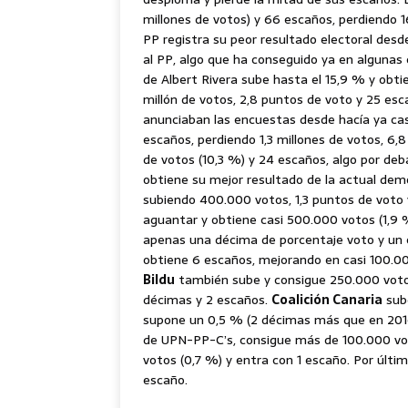
millones de votos) y 66 escaños, perdiendo 16
PP registra su peor resultado electoral desd
al PP, algo que ha conseguido ya en algunas
de Albert Rivera sube hasta el 15,9 % y obti
millón de votos, 2,8 puntos de voto y 25 es
anunciaban las encuestas desde hacía ya casi
escaños, perdiendo 1,3 millones de votos, 6,
de votos (10,3 %) y 24 escaños, algo por deb
obtiene su mejor resultado de la actual demo
subiendo 400.000 votos, 1,3 puntos de voto
aguantar y obtiene casi 500.000 votos (1,9 
apenas una décima de porcentaje voto y un 
obtiene 6 escaños, mejorando en casi 100.00
Bildu
también sube y consigue 250.000 voto
décimas y 2 escaños.
Coalición Canaria
sube
supone un 0,5 % (2 décimas más que en 2016
de UPN-PP-C’s, consigue más de 100.000 vo
votos (0,7 %) y entra con 1 escaño. Por últim
escaño.