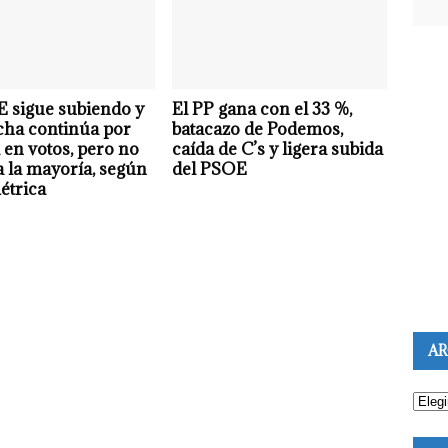
 sigue subiendo y
El PP gana con el 33 %,
cha continúa por
batacazo de Podemos,
en votos, pero no
caída de C’s y ligera subida
a la mayoría, según
del PSOE
étrica
AR