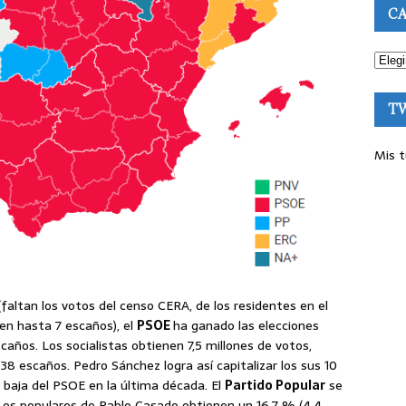
CA
T
Mis t
faltan los votos del censo CERA, de los residentes en el
 en hasta 7 escaños), el
PSOE
ha ganado las elecciones
caños. Los socialistas obtienen 7,5 millones de votos,
38 escaños. Pedro Sánchez logra así capitalizar los sus 10
 baja del PSOE en la última década. El
Partido Popular
se
Los populares de Pablo Casado obtienen un 16,7 % (4,4