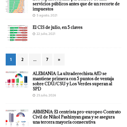
servicios públicos antes que de un recorte de
impuestos
5 agosto, 2021
El CIS de julio, en 5 claves
22 julio, 2021
1
2
…
7
»
ALEMANIA: La ultraderechista AfD se
mantiene primera con 5 puntos de ventaja
sobre CDU/CSU y Los Verdes superan al
SPD
25 julio, 2026
ARMENIA: El centrista pro-europeo Contrato
Civil de Nikol Pashinyan gana y se asegura
una tercera mayoría consecutiva