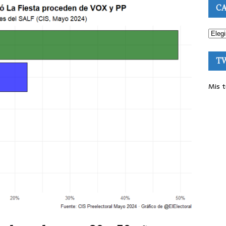
CA
T
Mis t