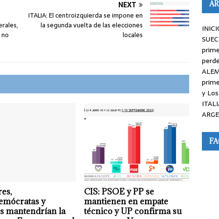
AR
NEXT
ITALIA: El centroizquierda se impone en
erales,
la segunda vuelta de las elecciones
INICI
 no
locales
SUEC
prime
perde
ALEM
prime
y Los
ITALI
ARGE
F
es,
CIS: PSOE y PP se
emócratas y
mantienen en empate
es mantendrían la
técnico y UP confirma su