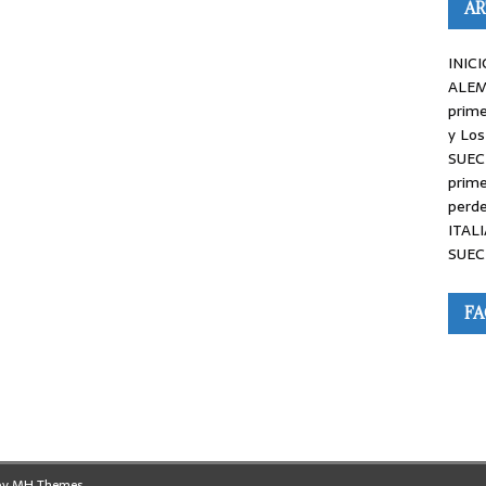
AR
INICI
ALEM
prime
y Los
SUEC
prime
perde
ITALI
SUEC
F
by
MH Themes