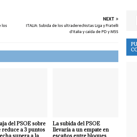
NEXT
 los
ITALIA: Subida de los ultraderechistas Liga y Fratelli
d’Italia y caída de PD y M5S
PU
CO
aja del PSOE sobre
La subida del PSOE
e reduce a 3 puntos
llevaría a un empate en
recha supera a la
escaños entre bloques