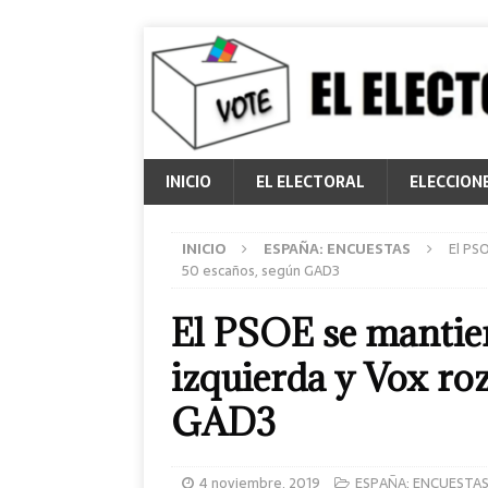
INICIO
EL ELECTORAL
ELECCION
INICIO
ESPAÑA: ENCUESTAS
El PSO
50 escaños, según GAD3
El PSOE se mantien
izquierda y Vox roz
GAD3
4 noviembre, 2019
ESPAÑA: ENCUESTA