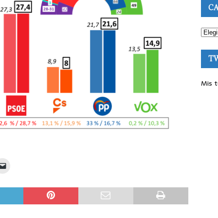
CA
T
Mis t