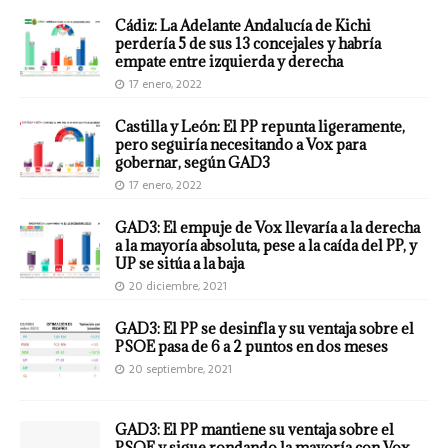
Cádiz: La Adelante Andalucía de Kichi
perdería 5 de sus 13 concejales y habría
empate entre izquierda y derecha
17 enero, 2022
Castilla y León: El PP repunta ligeramente,
pero seguiría necesitando a Vox para
gobernar, según GAD3
17 enero, 2022
GAD3: El empuje de Vox llevaría a la derecha
a la mayoría absoluta, pese a la caída del PP, y
UP se sitúa a la baja
20 diciembre, 2021
GAD3: El PP se desinfla y su ventaja sobre el
PSOE pasa de 6 a 2 puntos en dos meses
20 septiembre, 2021
GAD3: El PP mantiene su ventaja sobre el
PSOE y sigue rondando la mayoría con Vox