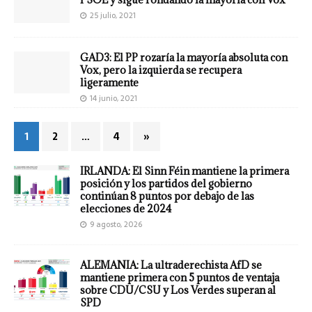
25 julio, 2021
GAD3: El PP rozaría la mayoría absoluta con
Vox, pero la izquierda se recupera
ligeramente
14 junio, 2021
1
2
…
4
»
IRLANDA: El Sinn Féin mantiene la primera
posición y los partidos del gobierno
continúan 8 puntos por debajo de las
elecciones de 2024
9 agosto, 2026
ALEMANIA: La ultraderechista AfD se
mantiene primera con 5 puntos de ventaja
sobre CDU/CSU y Los Verdes superan al
SPD