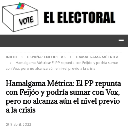
INICIO
ESPAÑA: ENCUESTAS
HAMALGAMA MÉTRICA
Hamalgama Métrica: El PP repunta con Feijóo y podría sumar
con Vox, pero no alcanza aún el nivel previo a la crisis
Hamalgama Métrica: El PP repunta
con Feijóo y podría sumar con Vox,
pero no alcanza aún el nivel previo
a la crisis
9 abril, 2022