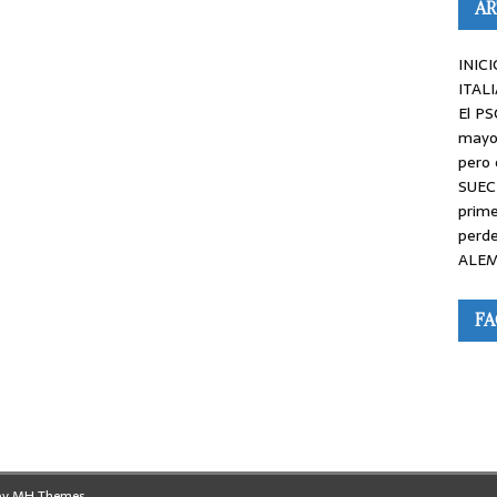
AR
INICI
ITALI
El PS
mayor
pero 
SUEC
prime
perde
ALEM
F
by
MH Themes