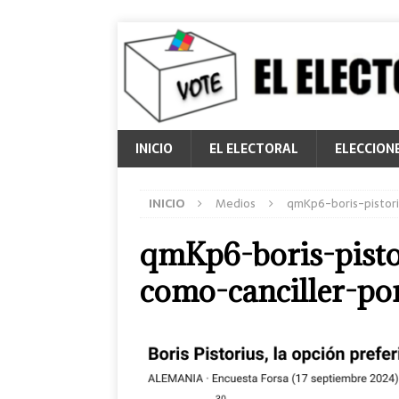
INICIO
EL ELECTORAL
ELECCION
INICIO
Medios
qmKp6-boris-pistori
qmKp6-boris-pistor
como-canciller-po