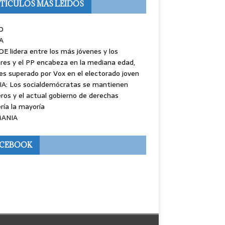
TÍCULOS MÁS LEÍDOS
O
A
OE lidera entre los más jóvenes y los
es y el PP encabeza en la mediana edad,
es superado por Vox en el electorado joven
IA: Los socialdemócratas se mantienen
ros y el actual gobierno de derechas
ría la mayoría
ANIA
ACEBOOK