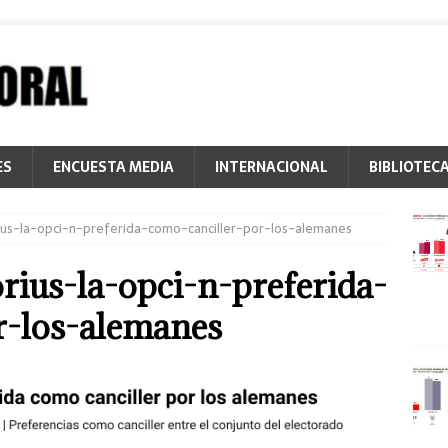
ES
ENCUESTA MEDIA
INTERNACIONAL
BIBLIOTEC
us-la-opci-n-preferida-como-canciller-por-los-alemanes
ius-la-opci-n-preferida-
r-los-alemanes