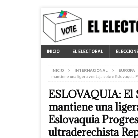
INICIO
EL ELECTORAL
ELECCION
INICIO
INTERNACIONAL
EUROPA
mantiene una ligera ventaja sobre Eslovaquia P
ESLOVAQUIA: El S
mantiene una liger
Eslovaquia Progresi
ultraderechista Re