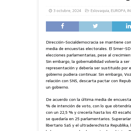
3 octubre, 2024
Eslovaquia
,
EUROPA
,
I
Dirección-Socialdemocracia se mantiene como
media de encuestas electorales. El Smer-SD d
elecciones parlamentarias, pese al crecimien
Sin embargo, la gobernabilidad volvería a ser
representación y debería ser sustituido por 
gobierno pudiera continuar. Sin embargo, V
relación con SNS, descarta pactar con Republi
un gobierno.
De acuerdo con la última media de encuestas
% de intención de voto, con lo que obtendr
con un 22,5 % y crecería hasta los 43 escañ
se quedaría en 25 parlamentarios. Superarían
libertario SaS y el ultraderechista Republika