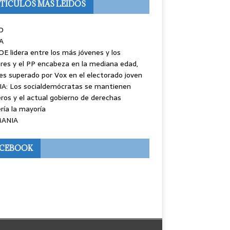
TÍCULOS MÁS LEÍDOS
O
A
OE lidera entre los más jóvenes y los
es y el PP encabeza en la mediana edad,
es superado por Vox en el electorado joven
IA: Los socialdemócratas se mantienen
ros y el actual gobierno de derechas
ría la mayoría
ANIA
ACEBOOK