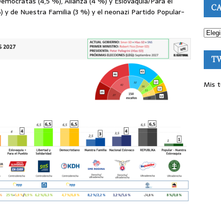
emócratas (4,5 %), Alianza (4 %) y Eslovaquia/Para el
CA
) y de Nuestra Familia (3 %) y el neonazi Partido Popular-
T
Mis t