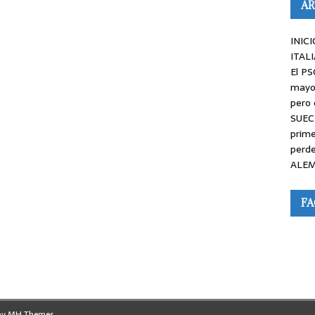
AR
INICI
ITALI
El PS
mayor
pero 
SUEC
prime
perde
ALEM
F
by
MH Themes