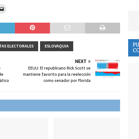
PU
TAS ELECTORALES
ESLOVAQUIA
CO
NEXT
e
EEUU: El republicano Rick Scott se
de
mantiene favorito para la reelección
ático
como senador por Florida