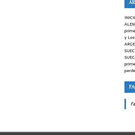
AR
INICI
ALEM
prime
y Los
ARGE
SUEC
SUEC
prime
perde
F
F