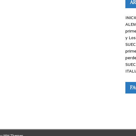
AR
INICI
ALEM
prime
y Los
SUEC
prime
perde
SUEC
ITALI
F
by
MH Themes