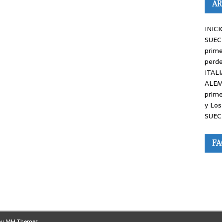
AR
INICI
SUEC
prime
perde
ITALI
ALEM
prime
y Los
SUEC
F
by
MH Themes