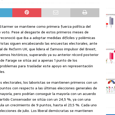
r Starmer se mantiene como primera fuerza política del
e voto. Pese al desgaste de estos primeros meses de
 reconoció que iba a adoptar medidas difíciles y polémicas
boristas siguen encabezando las encuestas electorales, ante
ical de Reform UK, que lidera el famoso impulsor del Brexit,
ximos históricos, superando ya su anterior récord posterior
 de Farage se sitúa así a apenas 1 punto de los
 problemas para trasladar este apoyo en representación
les.
 electorales, los laboristas se mantienen primeros con un
 puntos con respecto a las últimas elecciones generales de
mayoría, pero podrían conseguir la mayoría con un acuerdo
 Partido Conservador se sitúa con un 24,5 %, ya con una
a un crecimiento de 9 puntos, hasta el 23,5 %. Cada uno
lecciones de julio. Los liberal demócratas se mantienen