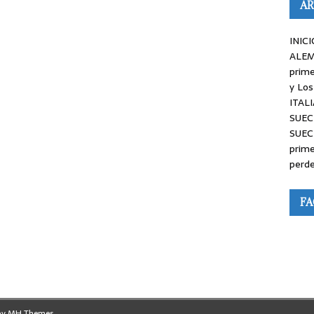
AR
INICI
ALEM
prime
y Los
ITALI
SUEC
SUEC
prime
perde
F
by
MH Themes