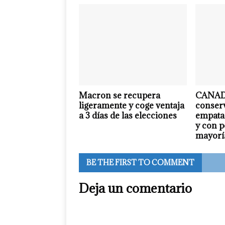
Macron se recupera
CANADÁ
ligeramente y coge ventaja
conser
a 3 días de las elecciones
empatad
y con p
mayorí
BE THE FIRST TO COMMENT
Deja un comentario