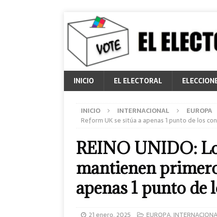
INICIO
EL ELECTORAL
ELECCION
INICIO
INTERNACIONAL
EUROPA
Reform UK se sitúa a apenas 1 punto de los co
REINO UNIDO: Los 
mantienen primero
apenas 1 punto de 
21 enero, 2025
EUROPA
,
INTERNACIONA