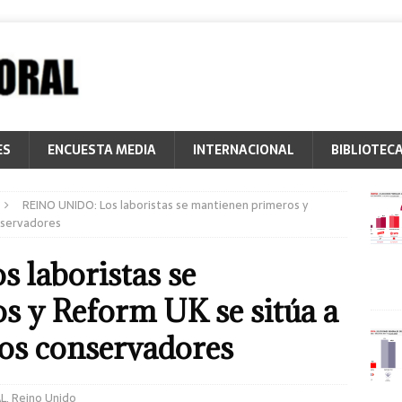
ES
ENCUESTA MEDIA
INTERNACIONAL
BIBLIOTEC
REINO UNIDO: Los laboristas se mantienen primeros y
nservadores
laboristas se
s y Reform UK se sitúa a
los conservadores
L
,
Reino Unido