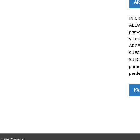
AR
INICI
ALEM
prime
y Los
ARGE
SUEC
SUEC
prime
perde
F
by
MH Themes