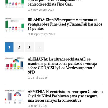
centroderechista Fine Gael
6 noviembre, 2023
IRLANDA: Sinn Féin repunta y aumenta su
ventaja sobre Fine Gael y Fianna Fáil hasta los
14 puntos
8 septiembre, 2023
1
2
3
»
ALEMANIA: La ultraderechista AfD se
mantiene primera con 5 puntos de ventaja
sobre CDU/CSU y Los Verdes superan al
SPD
25 julio, 2026
ARMENIA: El centrista pro-europeo Contrato
Civil de Nikol Pashinyan gana y se asegura
una tercera mayoría consecutiva
8 junio, 2026