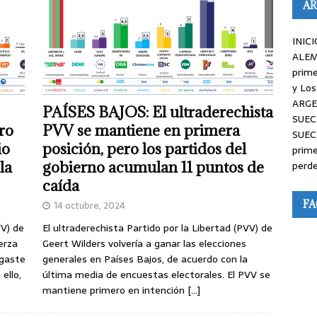
AR
INICI
ALEM
prime
y Los
ARGE
PAÍSES BAJOS: El ultraderechista
SUEC
ro
PVV se mantiene en primera
SUEC
io
posición, pero los partidos del
prime
perde
la
gobierno acumulan 11 puntos de
caída
F
14 octubre, 2024
VV) de
El ultraderechista Partido por la Libertad (PVV) de
erza
Geert Wilders volvería a ganar las elecciones
sgaste
generales en Países Bajos, de acuerdo con la
ello,
última media de encuestas electorales. El PVV se
mantiene primero en intención
[…]