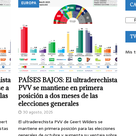
EUROPA
CA
T
Mis t
ista
PAÍSES BAJOS: El ultraderechista
e a
PVV se mantiene en primera
las
posición a dos meses de las
elecciones generales
30 agosto, 2025
eert
El ultraderechista PVV de Geert Wilders se
stas
mantiene en primera posición para las elecciones
generales de octubre y aumenta su ventaja sobre