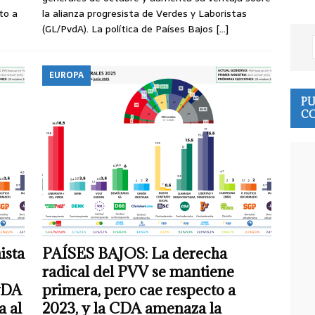
to a
la alianza progresista de Verdes y Laboristas
(GL/PvdA). La política de Países Bajos
[…]
EUROPA
PU
CO
ista
PAÍSES BAJOS: La derecha
radical del PVV se mantiene
vDA
primera, pero cae respecto a
a al
2023, y la CDA amenaza la