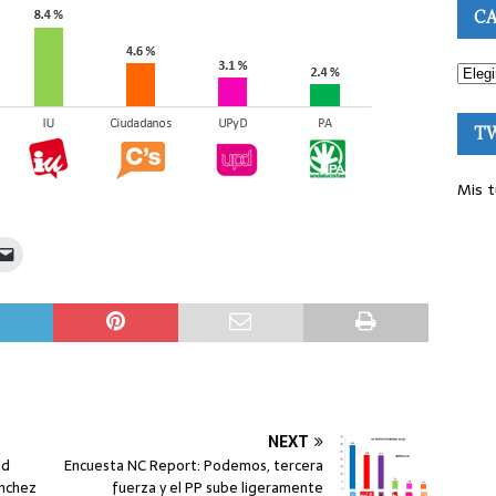
CA
T
Mis t
NEXT
id
Encuesta NC Report: Podemos, tercera
ánchez
fuerza y el PP sube ligeramente