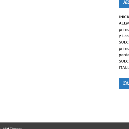
AR
INICI
ALEM
prime
y Los
SUEC
prime
perde
SUEC
ITALI
F
by
MH Themes