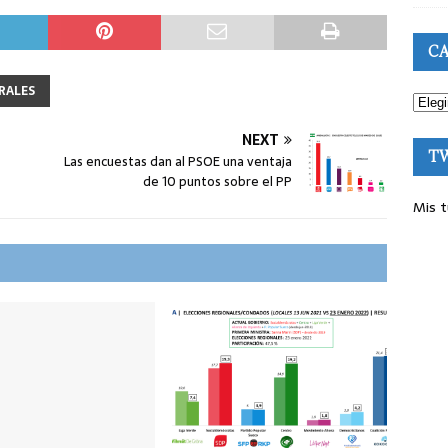
CA
RALES
NEXT
T
Las encuestas dan al PSOE una ventaja
de 10 puntos sobre el PP
Mis t