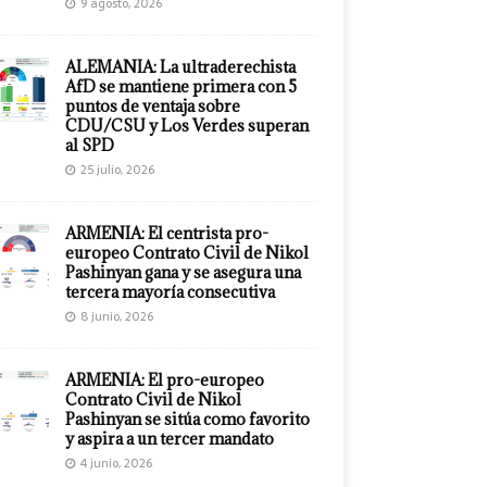
9 agosto, 2026
ALEMANIA: La ultraderechista
AfD se mantiene primera con 5
puntos de ventaja sobre
CDU/CSU y Los Verdes superan
al SPD
25 julio, 2026
ARMENIA: El centrista pro-
europeo Contrato Civil de Nikol
Pashinyan gana y se asegura una
tercera mayoría consecutiva
8 junio, 2026
ARMENIA: El pro-europeo
Contrato Civil de Nikol
Pashinyan se sitúa como favorito
y aspira a un tercer mandato
4 junio, 2026