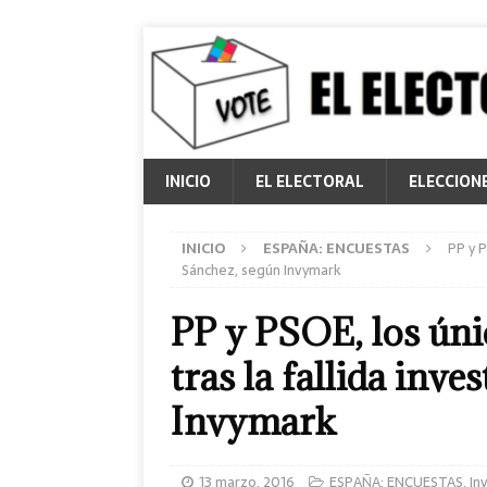
INICIO
EL ELECTORAL
ELECCION
INICIO
ESPAÑA: ENCUESTAS
PP y P
Sánchez, según Invymark
PP y PSOE, los úni
tras la fallida inv
Invymark
13 marzo, 2016
ESPAÑA: ENCUESTAS
,
In