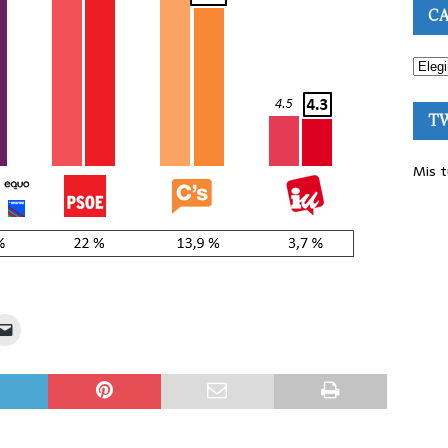
CA
T
Mis t