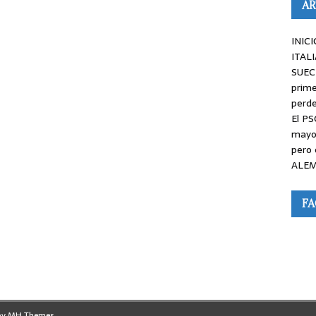
AR
INICI
ITALI
SUEC
prime
perde
El PS
mayor
pero 
ALEM
F
by
MH Themes