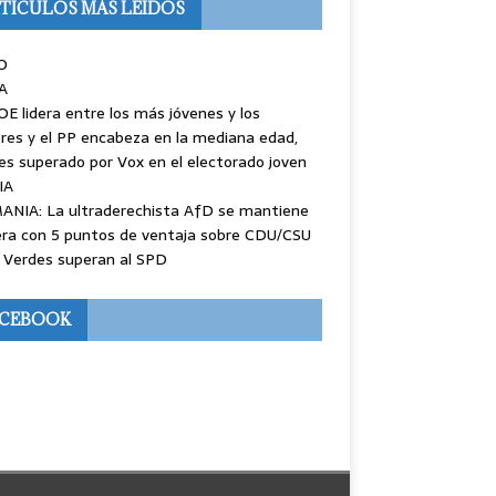
TÍCULOS MÁS LEÍDOS
O
A
OE lidera entre los más jóvenes y los
es y el PP encabeza en la mediana edad,
es superado por Vox en el electorado joven
IA
ANIA: La ultraderechista AfD se mantiene
ra con 5 puntos de ventaja sobre CDU/CSU
 Verdes superan al SPD
ACEBOOK