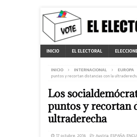
INICIO
EL ELECTORAL
ELECCION
INICIO
INTERNACIONAL
EUROPA
puntos y recortan distancias con la ultraderech
Los socialdemócrat
puntos y recortan d
ultraderecha
17 octubre, 2016
Austria
,
ESPAÑA: ENCU