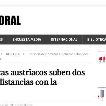
ES
ENCUESTA MEDIA
INTERNACIONAL
BIBLIOTEC
AUSTRIA
Los socialdemócratas austriacos suben dos
a
as austriacos suben dos
istancias con la
ESTAS
,
INTERNACIONAL