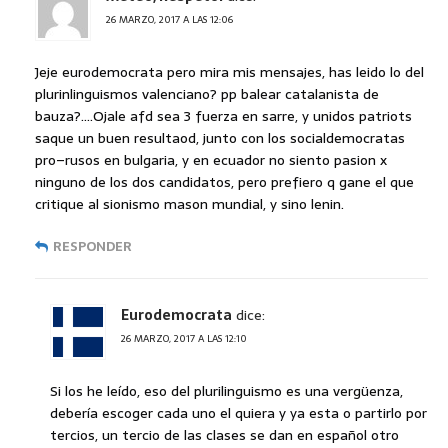
26 MARZO, 2017 A LAS 12:06
Jeje eurodemocrata pero mira mis mensajes, has leido lo del
plurinlinguismos valenciano? pp balear catalanista de
bauza?….Ojale afd sea 3 fuerza en sarre, y unidos patriots
saque un buen resultaod, junto con los socialdemocratas
pro–rusos en bulgaria, y en ecuador no siento pasion x
ninguno de los dos candidatos, pero prefiero q gane el que
critique al sionismo mason mundial, y sino lenin.
RESPONDER
Eurodemocrata
dice:
26 MARZO, 2017 A LAS 12:10
Si los he leído, eso del plurilinguismo es una vergüenza,
debería escoger cada uno el quiera y ya esta o partirlo por
tercios, un tercio de las clases se dan en español otro