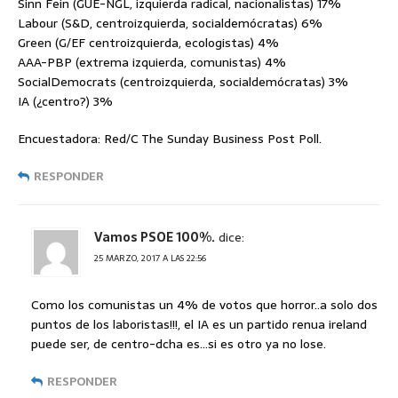
Sinn Fein (GUE-NGL, izquierda radical, nacionalistas) 17%
Labour (S&D, centroizquierda, socialdemócratas) 6%
Green (G/EF centroizquierda, ecologistas) 4%
AAA-PBP (extrema izquierda, comunistas) 4%
SocialDemocrats (centroizquierda, socialdemócratas) 3%
IA (¿centro?) 3%
Encuestadora: Red/C The Sunday Business Post Poll.
RESPONDER
Vamos PSOE 100%.
dice:
25 MARZO, 2017 A LAS 22:56
Como los comunistas un 4% de votos que horror..a solo dos
puntos de los laboristas!!!, el IA es un partido renua ireland
puede ser, de centro-dcha es…si es otro ya no lose.
RESPONDER