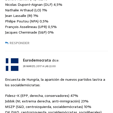
Nicolas Dupont-Aignan (DLF) 4,5%
Nathalie Arthaud (LO) 1%
Jean Lassalle (R!) 1%
Philipe Poutou (NPA) 0,5%
François Asselineau (UPR) 0,5%
Jacques Cheminade (S&P) 0%
RESPONDER
Eurodemocrata
dice:
28 MARZO, 2017 A LAS 22:00
Encuesta de Hungría, la aparición de nuevos partidos lastra a
los socialdemócratas:
Fidesz-K (EPP, derecha, conservadores) 47%
Jobbik (NI, extrema derecha, anti-inmigración) 23%
MSZP (S&D, centroizquierda, socialdemócratas) 10%
DK (S&D, centroizquierda, socialdemócratas, socioliberales)