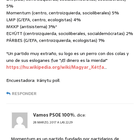
5%
Momentum (centro, centroizquierda, socioliberales) 5%
LMP (G/EFA, centro, ecologistas) 4%
MKKP (antisistema) 3%*
EGYÜTT (centroizquierda, socioliberales, socialdemócratas) 2%
PÁRBES (G/EFA, centroizquierda, ecologistas) 1%
*Un partido muy extraño, su logo es un perro con dos colas y
uno de sus esloganes fue "¡El dinero es la mierda!"
https://hu.wikipedia.org/wiki/Magyar_Kétfa
…
Encuestadora: Iránytu poll.
RESPONDER
Vamos PSOE 100%.
dice:
28 MARZO, 2017 A LAS 22:29
Momentum es un partido fundado por partidarios de