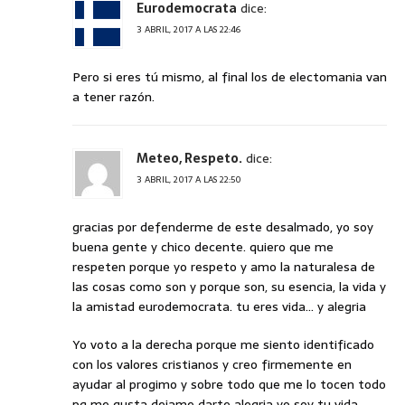
Eurodemocrata
dice:
3 ABRIL, 2017 A LAS 22:46
Pero si eres tú mismo, al final los de electomania van
a tener razón.
Meteo, Respeto.
dice:
3 ABRIL, 2017 A LAS 22:50
gracias por defenderme de este desalmado, yo soy
buena gente y chico decente. quiero que me
respeten porque yo respeto y amo la naturalesa de
las cosas como son y porque son, su esencia, la vida y
la amistad eurodemocrata. tu eres vida… y alegria
Yo voto a la derecha porque me siento identificado
con los valores cristianos y creo firmemente en
ayudar al progimo y sobre todo que me lo tocen todo
pq me gusta dejame darte alegria yo soy tu vida