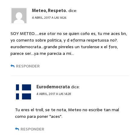
Meteo, Respeto.
dice:
4 ABRIL, 2017 A LAS 14:26
SOY METEO…..ese otor no se quien coño es, tu me aces bn,
yo comento sobre politica, y d eforma respetuosa no?.
eurodemocrata…grande pinreles un turolense x el foro,
parece ser….ya me parecia a mi…
RESPONDER
Eurodemocrata
dice:
4 ABRIL, 2017 A LAS 14:28
Tu eres el troll, se te nota, Meteo no escribe tan mal
como para poner "aces".
RESPONDER