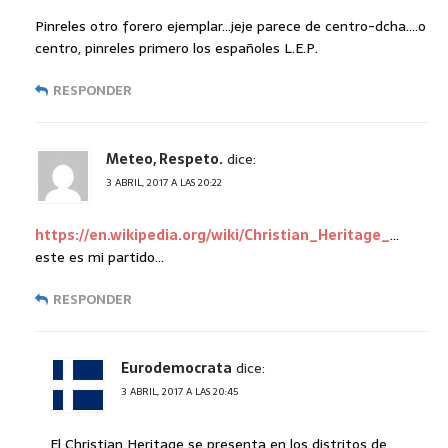
Pinreles otro forero ejemplar…jeje parece de centro-dcha….o
centro, pinreles primero los españoles L.E.P.
RESPONDER
Meteo, Respeto.
dice:
3 ABRIL, 2017 A LAS 20:22
https://en.wikipedia.org/wiki/Christian_Heritage_
…
este es mi partido…
RESPONDER
Eurodemocrata
dice:
3 ABRIL, 2017 A LAS 20:45
El Christian Heritage se presenta en los distritos de