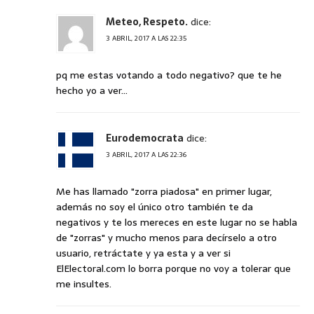
Meteo, Respeto.
dice:
3 ABRIL, 2017 A LAS 22:35
pq me estas votando a todo negativo? que te he
hecho yo a ver…
Eurodemocrata
dice:
3 ABRIL, 2017 A LAS 22:36
Me has llamado "zorra piadosa" en primer lugar,
además no soy el único otro también te da
negativos y te los mereces en este lugar no se habla
de "zorras" y mucho menos para decírselo a otro
usuario, retráctate y ya esta y a ver si
ElElectoral.com lo borra porque no voy a tolerar que
me insultes.