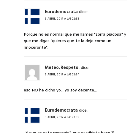
Eurodemocrata
dice:
3 ABRIL, 2017 A LAS 22:33
Porque no es normal que me llames "zorra piadosa" y
que me digas "quieres que te la deje como un
rinoceronte".
Meteo, Respeto.
dice:
3 ABRIL, 2017 A LAS 22:34
eso NO he dicho yo… yo soy decente…
Eurodemocrata
dice:
3 ABRIL, 2017 A LAS 22:35
¿Y que es este mensaje? que escribiste hace 11