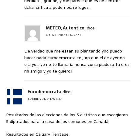
heraldo..!, grande, y me parece que es de centro-
dcha, critica a podemos, refuges…
METEO, Autentico.
dice:
4 ABRIL, 2017 A LAS 22:23
De verdad que me estan su plantando yno puedo
hacer nada eurodemcrata te jurp que el de ayer no
era yo… yo no te llamaria nunca zorra piadosa tu eres
mi smigo y yo te quiero.!
Eurodemocrata
dice:
4 ABRIL, 2017 A LAS 15:17
Resultados de las elecciones de los 5 distritos que escogieron
5 diputados para la casa de los comunes en Canadá:
Resultados en Calgary Heritage: