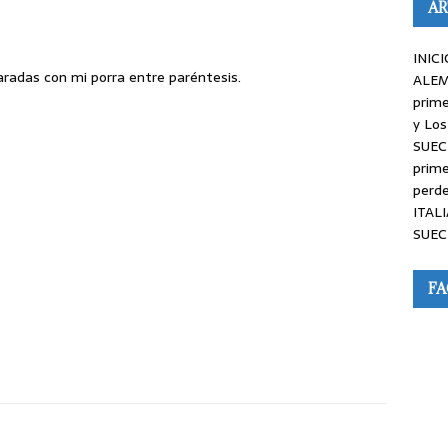
AR
INICI
radas con mi porra entre paréntesis.
ALEM
prime
y Los
SUEC
prime
perde
ITALI
SUEC
F