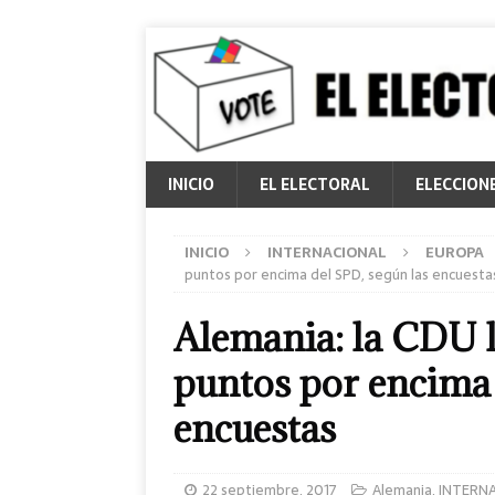
INICIO
EL ELECTORAL
ELECCION
INICIO
INTERNACIONAL
EUROPA
puntos por encima del SPD, según las encuesta
Alemania: la CDU ll
puntos por encima 
encuestas
22 septiembre, 2017
Alemania
,
INTERN