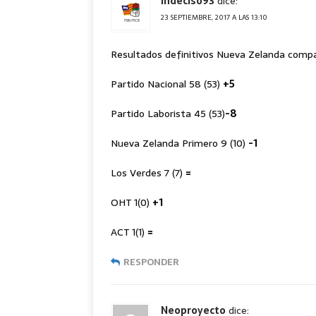
Indeciso93
dice:
23 SEPTIEMBRE, 2017 A LAS 13:10
Resultados definitivos Nueva Zelanda compa
Partido Nacional 58 (53)
+5
Partido Laborista 45 (53)
-8
Nueva Zelanda Primero 9 (10)
-1
Los Verdes 7 (7)
=
OHT 1(0)
+1
ACT 1(1)
=
RESPONDER
Neoproyecto
dice: