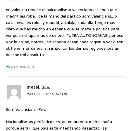
en valencia renace el naiconalismo valenciano diciendo que
madrit les roba….de la mano del partido som valencians….o
catalunya les roba, y madrid, aajajaja, cada dia tengo mas
claro que hay mucho en españa que se mete a politica para
ver quien chupa mas de dinero…FUERA AUTONOMIAS, por eso
Vox lo callan, normal, en españa estan cada region a ver quien
obtiene mas dinero, sin importar las demas regiones….es un
descontrol absoluto….
RESPONDER
metei.
dice:
26 OCTUBRE, 2017 A LAS 23:20
Som Valencians=Pnv.
Nacionalismos perifericos estan en aumento en españa…
porque sera?, que pais esta intentando desastabilizar