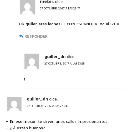
metei.
dice:
27 OCTUBRE, 2017 A LAS 23:17
Ok guiller. eres leones?..LEON ESPAÑOLA…no al IZCA.
RESPONDER
guiller_dn
dice:
27 OCTUBRE, 2017 A LAS 23:28
si
guiller_dn
dice:
27 OCTUBRE, 2017 A LAS 22:04
– En ese mesón te sirven unos callos impresionantes.
– ¿Sí, están buenos?