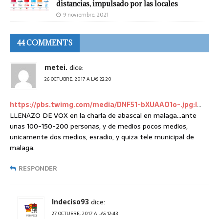
distancias, impulsado por las locales
9 noviembre, 2021
44 COMMENTS
metei.
dice:
26 OCTUBRE, 2017 A LAS 22:20
https://pbs.twimg.com/media/DNF51-bXUAAO1o-.jpg:l
…
LLENAZO DE VOX en la charla de abascal en malaga…ante
unas 100-150-200 personas, y de medios pocos medios,
unicamente dos medios, esradio, y quiza tele municipal de
malaga.
RESPONDER
Indeciso93
dice:
27 OCTUBRE, 2017 A LAS 12:43