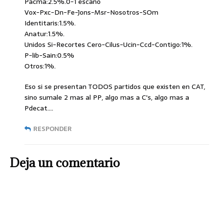
Pacma:2.5%.0-1 escaño
Vox-Pxc-Dn-Fe-Jons-Msr-Nosotros-SOm
Identitaris:1.5%.
Anatur:1.5%.
Unidos Si-Recortes Cero-Cilus-Ucin-Ccd-Contigo:1%.
P-lib-Sain:0.5%
Otros:1%.
Eso si se presentan TODOS partidos que existen en CAT,
sino sumale 2 mas al PP, algo mas a C's, algo mas a
Pdecat….
RESPONDER
Deja un comentario