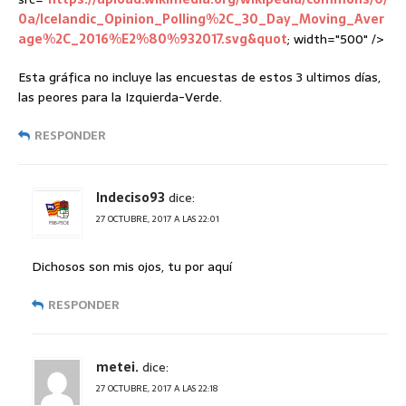
0a/Icelandic_Opinion_Polling%2C_30_Day_Moving_Aver
age%2C_2016%E2%80%932017.svg&quot
; width="500" />
Esta gráfica no incluye las encuestas de estos 3 ultimos días,
las peores para la Izquierda-Verde.
RESPONDER
Indeciso93
dice:
27 OCTUBRE, 2017 A LAS 22:01
Dichosos son mis ojos, tu por aquí
RESPONDER
metei.
dice:
27 OCTUBRE, 2017 A LAS 22:18