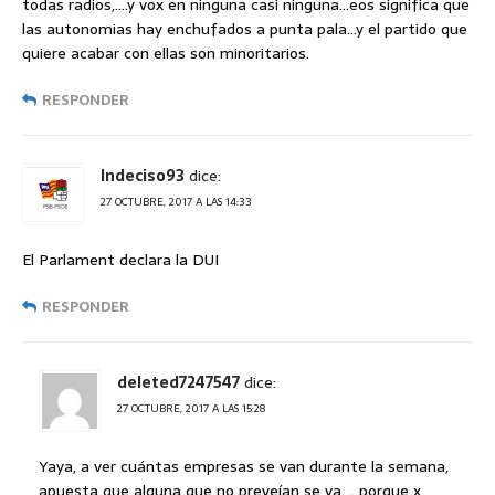
todas radios,….y vox en ninguna casi ninguna…eos significa que
las autonomias hay enchufados a punta pala…y el partido que
quiere acabar con ellas son minoritarios.
RESPONDER
Indeciso93
dice:
27 OCTUBRE, 2017 A LAS 14:33
El Parlament declara la DUI
RESPONDER
deleted7247547
dice:
27 OCTUBRE, 2017 A LAS 15:28
Yaya, a ver cuántas empresas se van durante la semana,
apuesta que alguna que no preveían se va.,.. porque x