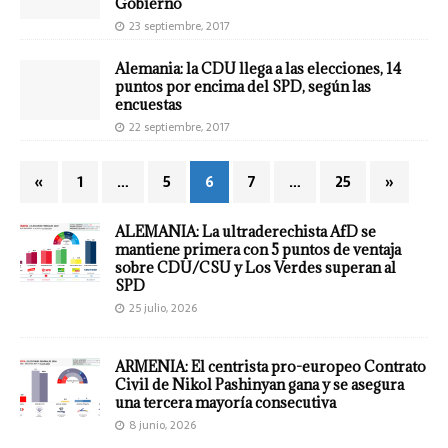
Gobierno
23 septiembre, 2017
Alemania: la CDU llega a las elecciones, 14
puntos por encima del SPD, según las
encuestas
22 septiembre, 2017
«
1
…
5
6
7
…
25
»
ALEMANIA: La ultraderechista AfD se
mantiene primera con 5 puntos de ventaja
sobre CDU/CSU y Los Verdes superan al
SPD
25 julio, 2026
ARMENIA: El centrista pro-europeo Contrato
Civil de Nikol Pashinyan gana y se asegura
una tercera mayoría consecutiva
8 junio, 2026