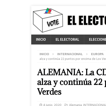
INICIO
EL ELECTORAL
ELECCION
INICIO
INTERNACIONAL
EUROPA
alza y continúa 22 puntos por encima de Los V
ALEMANIA: La CD
alza y continúa 22
Verdes
4 junio, 2020
Alemania
,
INTERNACIONA