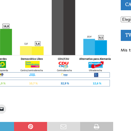
CA
T
Mis t