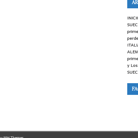
AR
INICI
SUEC
prime
perde
ITALI
ALEM
prime
y Los
SUEC
F
by
MH Themes