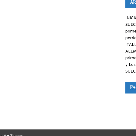
AR
INICI
SUEC
prime
perde
ITALI
ALEM
prime
y Los
SUEC
F
by
MH Themes