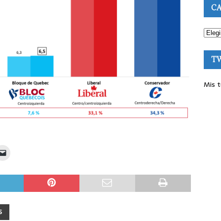
CA
T
Mis t
S