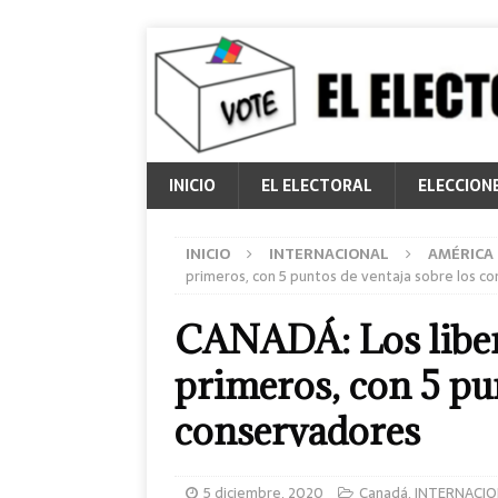
INICIO
EL ELECTORAL
ELECCION
INICIO
INTERNACIONAL
AMÉRICA
primeros, con 5 puntos de ventaja sobre los c
CANADÁ: Los liber
primeros, con 5 pu
conservadores
5 diciembre, 2020
Canadá
,
INTERNACIO