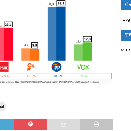
CA
T
Mis t