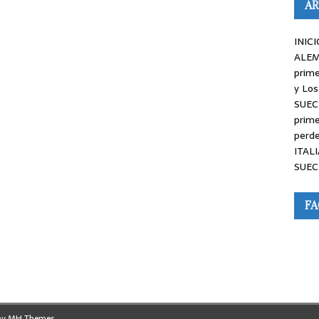
AR
INICI
ALEM
prime
y Los
SUEC
prime
perde
ITALI
SUEC
F
by
MH Themes