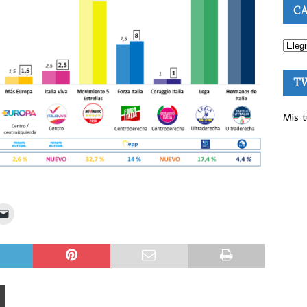
CA
T
Mis t