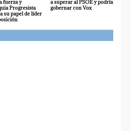
 fuerza y
a superar al PSOE y podría
uia Progresista
gobernar con Vox
a su papel de líder
posición