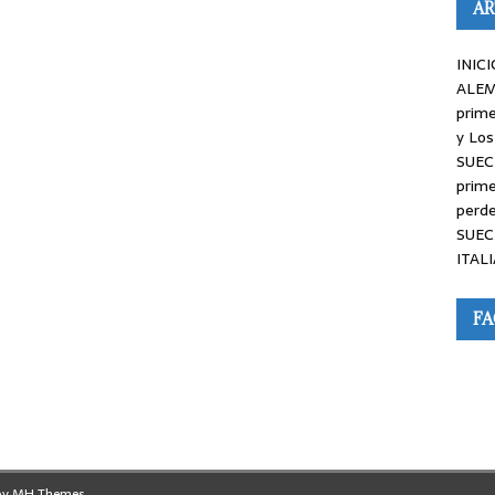
AR
INICI
ALEM
prime
y Los
SUEC
prime
perde
SUEC
ITALI
F
by
MH Themes