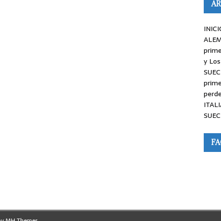
AR
INICI
ALEM
prime
y Los
SUEC
prime
perde
ITALI
SUEC
F
by
MH Themes