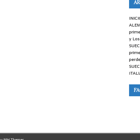
AR
INICI
ALEM
prime
y Los
SUEC
prime
perde
SUEC
ITALI
F
by
MH Themes